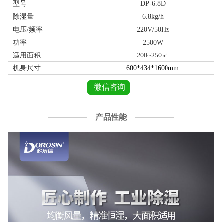
型号
DP-6.8D
除湿量
6.8kg/h
电压/频率
220V/50Hz
功率
2500W
适用面积
200~250㎡
机身尺寸
600*434*1600mm
微信咨询
产品性能