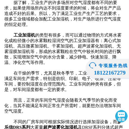
据了解，工业生产的许多场所对空气湿度都有不同的要
求，如果使用场所内达不到湿度要求的时候，将会对生产产品
造成不好的后果。所以，为了满足工业生产生产工艺的要求，
很多工业领域都会加配工业加湿
机
，对生产场所进行空气湿度
的恒定处理。
工业加湿
机
的类型有很多，而可以通过物理的方式将水雾
化成粒径微小的水雾颗粒湿润空气的工业加湿器有：离心式加
湿
机
、高压微雾加湿
机
、干雾加湿
机
、超声波雾化加湿
机
、无
雾湿膜加湿
机
等，形成的水雾颗粒在空气中较长时间的进行飘
散，实现增加空气中的水分含量，减少静电、快速加湿、降
温、净化空气等作用。
专项服务热线
18122167279
在干燥的季节，尤其是秋冬季节，工业车间湿度低，不能
满足车间生产需求，特别是纺织、印刷、电子、喷涂、注塑等
车间，要控制湿度在合理范围内。工业车间的种类有很多，但
是，对车间湿度都有一定的要求。
而且，正常的车间空气湿度会随着天气季节的变化而变
化，当其不能满足车间正常生产所需时，就要想办法增加车间
空气湿度。
不同的厂房车间可根据实际情况进行选择加湿设备，而
多
乐信
DRS系列
大雾量
超声波雾化加湿
机
及
DRSF
系列
分体式
超声