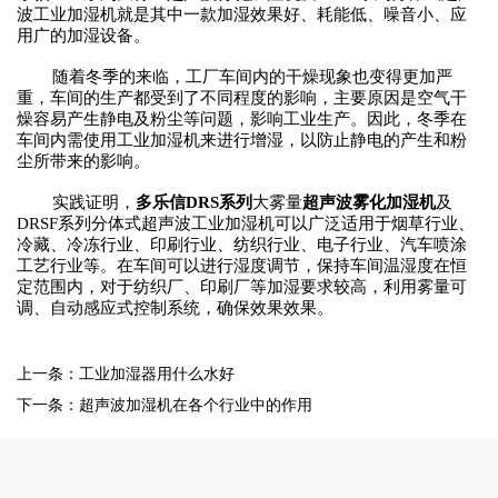
波工业加湿
机
就是其中一款加湿效果好、耗能低、噪音小、应
用广的加湿设备。
随着冬季的来临，工厂车间内的干燥现象也变得更加严
重，车间的生产都受到了不同程度的影响，主要原因是空气干
燥容易产生静电及粉尘等问题，影响工业生产。因此，冬季在
车间内需使用工业加湿
机
来进行增湿，以防止静电的产生和粉
尘所带来的影响。
实践证明，
多乐信
DRS系列
大雾量
超声波雾化加湿
机
及
DRSF
系列
分体式
超声波工业加湿
机
可以广泛适用于烟草行业、
冷藏、冷冻行业、印刷行业、纺织行业、电子行业、汽车喷涂
工艺行业等。在车间可以进行湿度调节，保持车间温湿度在恒
定范围内，对于纺织厂、印刷厂等加湿要求较高，利用雾量可
调、自动感应式控制系统，确保效果效果。
上一条：工业加湿器用什么水好
下一条：超声波加湿机在各个行业中的作用