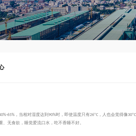
心
，当相对湿度达到
时，即使温度只有
°
，人也会觉得像
°
40%-65%
90%
26
C
30
C
重、无食欲，睡觉爱流口水，吃不香睡不好。