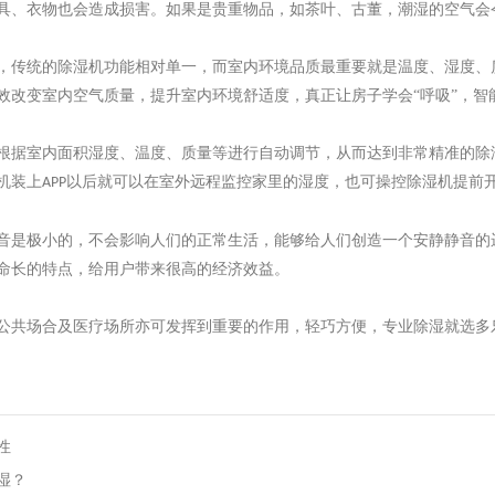
具、衣物也会造成损害。如果是贵重物品，如茶叶、古董，潮湿的空气会
，传统的除湿机功能相对单一，而室内环境品质最重要就是温度、湿度、
效改变室内空气质量，提升室内环境舒适度，真正让房子学会
“呼吸”，
根据室内面积湿度、温度、质量等进行自动调节，从而达到非常精准的除
机装上
以后就可以在室外远程监控家里的湿度，也可操控除湿机提前
APP
音是极小的，不会影响人们的正常生活，能够给人们创造一个安静静音的
命长的特点，给用户带来很高的经济效益。
公共场合及医疗场所亦可发挥到重要的作用，轻巧方便，专业除湿就选
多
性
湿？