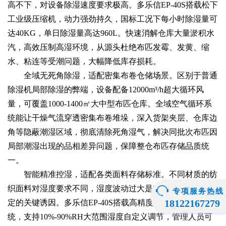
高不下，对设备除湿速度要求极高。多乐信EP-40S搭载松下
工业级压缩机，动力强劲持久，国标工况下每小时除湿量可
达40KG，单日除湿量高达960L。快速消解仓库大量淤积水
汽，高效压制高湿环境，从源头杜绝布匹发霉、发黄、缩
水、粘连等受潮问题，大幅降低库存损耗。
全域无死角除湿，适配密集布卷仓储场景。区别于普通
除湿机局部除湿的弊端，设备配备12000m³/h超大循环风
量，可覆盖1000-1400㎡大中型布匹仓库。全域空气循环系
统能让干燥气流穿透密集布卷堆垛，深入货架夹层、仓库边
角等隐蔽潮湿区域，彻底清除死角湿气，解决同批次布匹因
局部潮湿出现的品相差异问题，保障整仓布匹存储品质统
一。
智能精准控湿，适配各类面料存储标准。不同材质的纺
织面料对湿度要求不同，湿度波动过大是布匹仓储品质不稳
专项服务热线
18122167279
定的关键诱因。多乐信EP-40S搭载高精度智能湿度监测系
统，支持10%-90%RH大范围湿度自定义调节，管理人员可