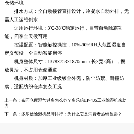
仓储环境
排水方式：全自动接管直排设计，冷凝水自动外排，无
需人工运维倒水
适用运行环境：3℃-38℃稳定运行，自带自动除霜功
能，四季全天候可用
控湿配置：智能触控操控，10%-90%RH大范围湿度自
定义预设，全自动智能启停
机身整体尺寸：1378×753×1870mm（长×宽×高），摆
放灵活，不占用仓储通道
机身材质：加厚工业级钣金外壳，防尘防絮、耐撞防
腐，适配纺织仓库复杂工况
上一条：布匹仓库湿气过多怎么办？多乐信EP-40S工业除湿机来助
力
下一条：多乐信除湿机品牌排行：为什么它是消费者热销首选？