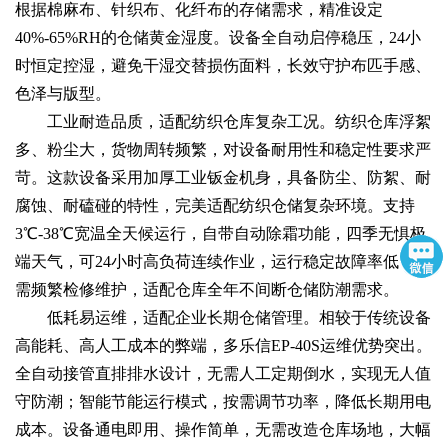
根据棉麻布、针织布、化纤布的存储需求，精准设定
40%-65%RH的仓储黄金湿度。设备全自动启停稳压，24小
时恒定控湿，避免干湿交替损伤面料，长效守护布匹手感、
色泽与版型。
工业耐造品质，适配纺织仓库复杂工况。纺织仓库浮絮
多、粉尘大，货物周转频繁，对设备耐用性和稳定性要求严
苛。这款设备采用加厚工业钣金机身，具备防尘、防絮、耐
腐蚀、耐磕碰的特性，完美适配纺织仓储复杂环境。支持
3℃-38℃宽温全天候运行，自带自动除霜功能，四季无惧极
端天气，可24小时高负荷连续作业，运行稳定故障率低，无
需频繁检修维护，适配仓库全年不间断仓储防潮需求。
低耗易运维，适配企业长期仓储管理。相较于传统设备
高能耗、高人工成本的弊端，多乐信EP-40S运维优势突出。
全自动接管直排排水设计，无需人工定期倒水，实现无人值
守防潮；智能节能运行模式，按需调节功率，降低长期用电
成本。设备通电即用、操作简单，无需改造仓库场地，大幅