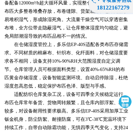
专项服务热线
备配备12000m³/h超大循环风量，实现整仓空气循环除湿。
18122167279
布匹大多整卷堆叠存放，布卷缝隙、货架底部、仓库角落极
易堆积湿气，形成除湿死角。大流量干燥空气可以穿透密集
布堆，全方位带走隐蔽湿气，让仓库整体湿度均匀稳定，避
免局部潮湿导致的布匹品相不一的情况。
在仓储湿度管控上，多乐信EP-40S适配各类布匹存储需
求。不同材质的棉麻布、针织布、化纤面料，对仓储湿度要
求各不相同，设备支持10%-90%RH大范围湿度自定义调
节。仓库管理人员可根据面料类型，设置40%-65%RH的布
匹黄金存储湿度，设备智能监测环境、自动启停除湿，杜绝
湿度忽高忽低，稳定保护布匹色泽、版型与手感。
适配纺织仓库复杂工况，设备可四季全天候稳定运行。
布匹仓库常年备货、货物周转频繁，且仓库内部浮絮、粉尘
较多，对设备耐用性要求极高。多乐信EP-40S采用加厚工业
钣金机身，防尘防絮、耐撞防腐，可在3℃-38℃宽温环境下
持续工作，自带自动除霜功能，无惧四季天气变化，支持24