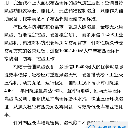
用，完全跟不上大面积布匹仓库的湿气滋生速度；空调自带
除湿功能效率低、能耗大，无法精准控制湿度，只能作为辅
助设备，根本满足不了布匹长期仓储防潮标准。
布匹仓库防潮的核心需求，就是大除湿量、全域无死角
除湿、智能恒定控湿、设备稳定耐用。而多乐信EP-40S工业
除湿机，精准对标纺织仓库所有防潮需求，针对性解决传统
防潮方式的各类短板，适配1000-1400㎡大中型布匹仓库日
常防潮、防霉、控湿工作。
相较于普通除湿设备，多乐信EP-40S最大的优势就是除
湿效率强悍，轻松应对重度潮湿天气。设备搭载松下工业级
压缩机，动力充足、运行稳定，国标工况下每小时可除湿
40KG，单日除湿量高达960L。面对梅雨季、回南天等仓库
高湿高发期，能够快速抽离仓库淤积水汽，快速压低环境湿
度，从源头杜绝布匹受潮发霉问题，有效降低仓库布匹损耗
率。
针对布匹仓库堆垛密集、湿气藏而不露的特点，这款设