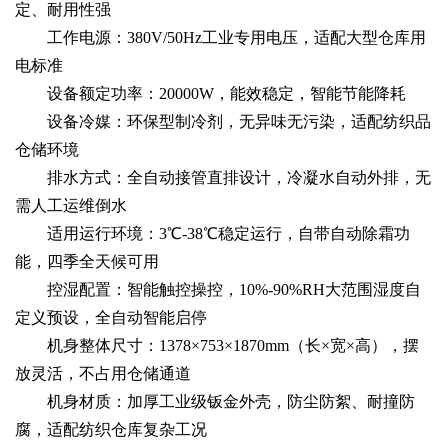
定、耐用性强
工作电源：380V/50Hz工业专用电压，适配大型仓库用
电标准
设备额定功率：20000W，能效稳定，智能节能降耗
设备冷媒：环保型制冷剂，无异味无污染，适配纺织品
仓储环境
排水方式：全自动接管直排设计，冷凝水自动外排，无
需人工运维倒水
适用运行环境：3℃-38℃稳定运行，自带自动除霜功
能，四季全天候可用
控湿配置：智能触控操控，10%-90%RH大范围湿度自
定义预设，全自动智能启停
机身整体尺寸：1378×753×1870mm（长×宽×高），摆
放灵活，不占用仓储通道
机身材质：加厚工业级钣金外壳，防尘防絮、耐撞防
腐，适配纺织仓库复杂工况