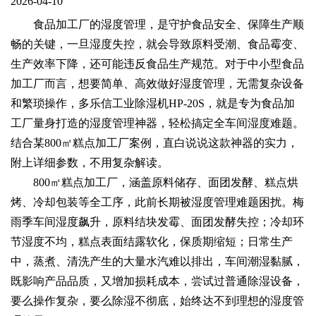
2026-04-10
食品加工厂的湿度管理，是守护食品安全、保障生产顺
畅的关键，一旦湿度失控，就会导致原料受潮、食品霉变、
生产效率下降，还可能违反食品生产规范。对于中小型食品
加工厂而言，想要简单、高效做好湿度管理，无需复杂设备
和繁琐操作，多乐信工业除湿机HP-20S，就是专为食品加
工厂量身打造的湿度管理神器，轻松搞定全车间湿度难题。
结合某800㎡糕点加工厂案例，直白说说这款神器的实力，
附上详细参数，不用复杂解读。
800㎡糕点加工厂，涵盖原料储存、面团发酵、糕点烘
烤、冷却包装等全工序，此前长期被湿度管理难题困扰。梅
雨季车间湿度飙升，原料结块发霉、面团发酵失控；冷却环
节湿度不均，糕点表面结露软化，保质期缩短；日常生产
中，蒸煮、清洗产生的大量水汽难以排出，车间潮湿黏腻，
既影响产品品质，又增加损耗成本，尝试过普通除湿设备，
要么操作复杂，要么除湿不彻底，始终达不到理想的湿度管