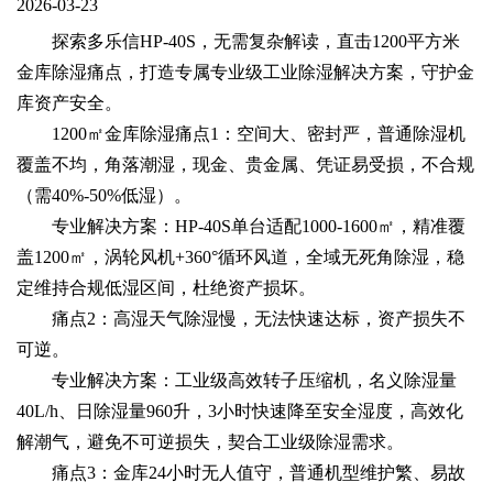
2026-03-23
探索多乐信HP-40S，无需复杂解读，直击1200平方米
金库除湿痛点，打造专属专业级工业除湿解决方案，守护金
库资产安全。
1200㎡金库除湿痛点1：空间大、密封严，普通除湿机
覆盖不均，角落潮湿，现金、贵金属、凭证易受损，不合规
（需40%-50%低湿）。
专业解决方案：HP-40S单台适配1000-1600㎡，精准覆
盖1200㎡，涡轮风机+360°循环风道，全域无死角除湿，稳
定维持合规低湿区间，杜绝资产损坏。
痛点2：高湿天气除湿慢，无法快速达标，资产损失不
可逆。
专业解决方案：工业级高效转子压缩机，名义除湿量
40L/h、日除湿量960升，3小时快速降至安全湿度，高效化
解潮气，避免不可逆损失，契合工业级除湿需求。
痛点3：金库24小时无人值守，普通机型维护繁、易故