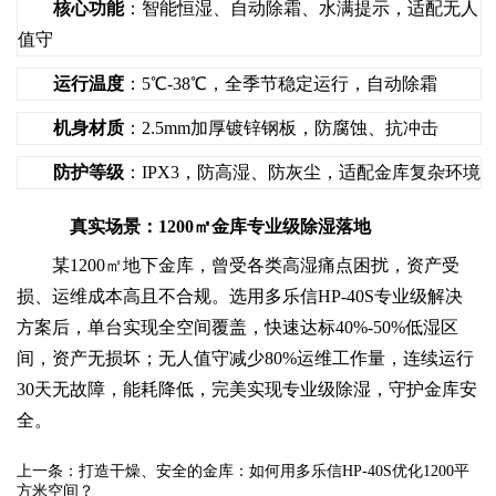
核心功能
：智能恒湿、自动除霜、水满提示，适配无人
值守
运行温度
：5℃-38℃，全季节稳定运行，自动除霜
机身材质
：2.5mm加厚镀锌钢板，防腐蚀、抗冲击
防护等级
：IPX3，防高湿、防灰尘，适配金库复杂环境
真实场景：1200㎡金库专业级除湿落地
某1200㎡地下金库，曾受各类高湿痛点困扰，资产受
损、运维成本高且不合规。选用多乐信HP-40S专业级解决
方案后，单台实现全空间覆盖，快速达标40%-50%低湿区
间，资产无损坏；无人值守减少80%运维工作量，连续运行
30天无故障，能耗降低，完美实现专业级除湿，守护金库安
全。
上一条：打造干燥、安全的金库：如何用多乐信HP-40S优化1200平
方米空间？