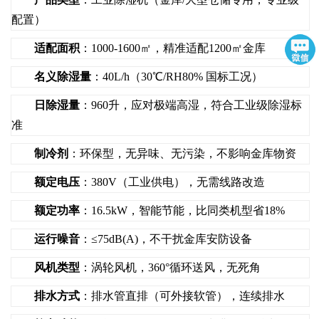
配置）
适配面积
：1000-1600㎡，精准适配1200㎡金库
名义除湿量
：40L/h（30℃/RH80% 国标工况）
日除湿量
：960升，应对极端高湿，符合工业级除湿标
准
制冷剂
：环保型，无异味、无污染，不影响金库物资
额定电压
：380V（工业供电），无需线路改造
额定功率
：16.5kW，智能节能，比同类机型省18%
运行噪音
：≤75dB(A)，不干扰金库安防设备
风机类型
：涡轮风机，360°循环送风，无死角
排水方式
：排水管直排（可外接软管），连续排水