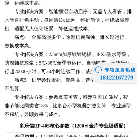
障，运维成本高。
专业解决方案：智能恒湿自动启停，无需专人看管；排
水管直排免手动，每周清1次滤网，维护简便，杜绝故障停
机，适配无人值守场景，降低运维成本。
痛点4：金库高湿多尘，除湿机易腐蚀、难长期运行，
更换成本高。
专业解决方案：2.5mm加厚镀锌钢板，IPX3防水等级，
防腐蚀抗灰尘；5℃-38℃全季节运行、自动除霜，无故障运
专项服务热线
行超20000小时，可24小时连续工作，减少更换成本。
18122167279
痛点5：机型参数虚标、能耗高，选型踩坑，长期使用
不划算。
专业解决方案：参数真实可查，额定功率16.5kW，智
能节能比同类省18%，比多台小型机叠加更划算，专业选型
不踩坑，兼顾效果与成本。
多乐信HP-40S核心参数（1200㎡金库专业级适配）
产品类型
：工业除湿机（金库/大型仓储专用，专业级