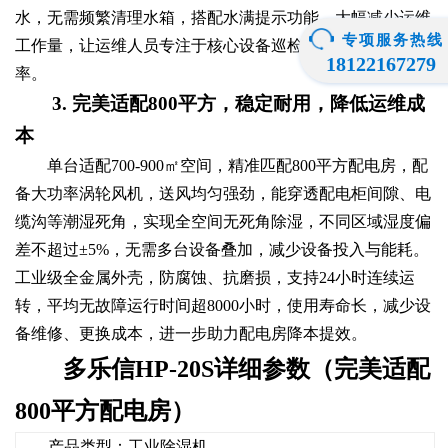
水，无需频繁清理水箱，搭配水满提示功能，大幅减少运维
专项服务热线
工作量，让运维人员专注于核心设备巡检，提升整体运维效
18122167279
率。
3. 完美适配800平方，稳定耐用，降低运维成
本
单台适配700-900㎡空间，精准匹配800平方配电房，配
备大功率涡轮风机，送风均匀强劲，能穿透配电柜间隙、电
缆沟等潮湿死角，实现全空间无死角除湿，不同区域湿度偏
差不超过±5%，无需多台设备叠加，减少设备投入与能耗。
工业级全金属外壳，防腐蚀、抗磨损，支持24小时连续运
转，平均无故障运行时间超8000小时，使用寿命长，减少设
备维修、更换成本，进一步助力配电房降本提效。
多乐信HP-20S详细参数（完美适配
800平方配电房）
产品类型：工业除湿机