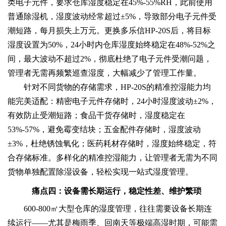
类电子元件，要求仓库湿度稳定在45%-55%RH，此前使用
普通除湿机，湿度波动经常超过±5%，导致部分电子元件受
潮短路，每月损失上万元。更换多乐信HP-20S后，将目标
湿度设置为50%，24小时内仓库湿度始终稳定在48%-52%之
间，最大波动不超过2%，彻底杜绝了电子元件受潮问题，
管理者无需再频繁巡查湿度，大幅减少了管理工作量。
针对不同货物的存储需求，HP-20S的精准控湿能力均
能完美适配：精密电子元件存储时，24小时湿度波动±2%，
有效防止受潮短路；食品干货存储时，湿度稳定在
53%-57%，避免霉变结块；五金配件存储时，湿度波动
±3%，杜绝锈蚀氧化；医药耗材存储时，湿度始终稳定，符
合存储标准。多样化的精准控湿能力，让管理者无需为不同
货物单独配置除湿设备，轻松实现一站式湿度管理。
痛点四：设备需长期运行，稳定性差、维护繁琐
600-800㎡大型仓库的湿度管理，往往需要设备长期连
续运行——尤其是梅雨季、回南天等极端高湿时期，可能需