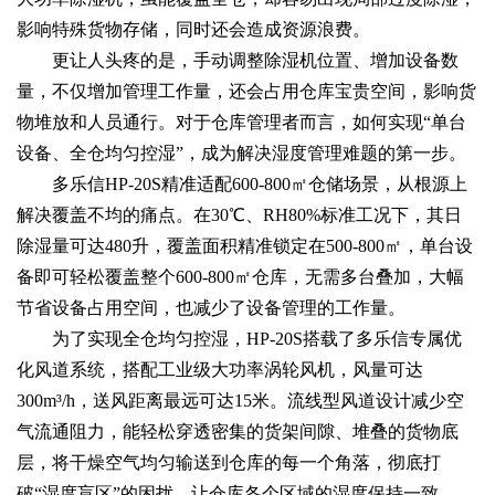
影响特殊货物存储，同时还会造成资源浪费。
更让人头疼的是，手动调整除湿机位置、增加设备数
量，不仅增加管理工作量，还会占用仓库宝贵空间，影响货
物堆放和人员通行。对于仓库管理者而言，如何实现“单台
设备、全仓均匀控湿”，成为解决湿度管理难题的第一步。
多乐信HP-20S精准适配600-800㎡仓储场景，从根源上
解决覆盖不均的痛点。在30℃、RH80%标准工况下，其日
除湿量可达480升，覆盖面积精准锁定在500-800㎡，单台设
备即可轻松覆盖整个600-800㎡仓库，无需多台叠加，大幅
节省设备占用空间，也减少了设备管理的工作量。
为了实现全仓均匀控湿，HP-20S搭载了多乐信专属优
化风道系统，搭配工业级大功率涡轮风机，风量可达
300m³/h，送风距离最远可达15米。流线型风道设计减少空
气流通阻力，能轻松穿透密集的货架间隙、堆叠的货物底
层，将干燥空气均匀输送到仓库的每一个角落，彻底打
破“湿度盲区”的困扰，让仓库各个区域的湿度保持一致。