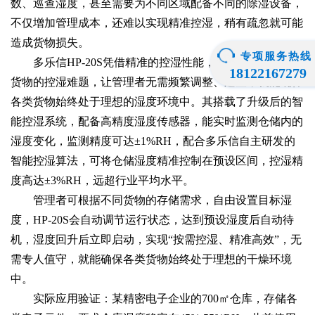
数、巡查湿度，甚至需要为不同区域配备不同的除湿设备，
不仅增加管理成本，还难以实现精准控湿，稍有疏忽就可能
造成货物损失。
专项服务热线
多乐信HP-20S凭借精准的控湿性能，轻松解决多样化
18122167279
货物的控湿难题，让管理者无需频繁调整、巡查，就能确保
各类货物始终处于理想的湿度环境中。其搭载了升级后的智
能控湿系统，配备高精度湿度传感器，能实时监测仓储内的
湿度变化，监测精度可达±1%RH，配合多乐信自主研发的
智能控湿算法，可将仓储湿度精准控制在预设区间，控湿精
度高达±3%RH，远超行业平均水平。
管理者可根据不同货物的存储需求，自由设置目标湿
度，HP-20S会自动调节运行状态，达到预设湿度后自动待
机，湿度回升后立即启动，实现“按需控湿、精准高效”，无
需专人值守，就能确保各类货物始终处于理想的干燥环境
中。
实际应用验证：某精密电子企业的700㎡仓库，存储各