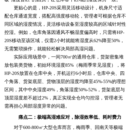
更贴心的是，HP-20S采用灵活移动设计，机身尺寸适
配仓库通道宽度，搭配高强度移动轮，管理者可根据仓库不
同区域的湿度情况，灵活移动设备至湿度较高的区域针对性
控湿。例如，仓库角落因通风不畅湿度偏高时，只需将HP-
20S移动至该区域，仅需2小时就能将湿度从62%降至50%，
无需繁琐操作，就能轻松解决局部高湿问题。
实际应用场景中，一间700㎡的通用仓库，货架密集堆
放包装类货物，初始环境湿度85%（梅雨季常见湿度），将
HP-20S放置在仓库中央，开机运行6小时后，仓库中央、四
个角落、货架底层、货物顶层的湿度均降至45%-55%的理想
区间，其中中央湿度49%，角落湿度50%-52%，货架底层与
顶层湿度差不超过2%，真正实现全仓均匀控湿，管理者无
需再担心局部湿度异常的问题。
痛点二：极端高湿难应对，除湿效率低、耗时费力
对于600-800㎡大型仓库而言，梅雨季、回南天等极端