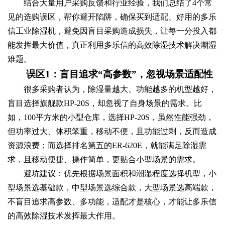
结合大量用户采购反馈和行业经验，我们总结了4个常
见的选购误区，帮你避开陷阱，确保买到适配、好用的多乐
信工业除湿机，避免因盲目采购造成损失，让每一分投入都
能发挥最大价值，真正利用多乐信的高效除湿技术解决潮湿
难题。
误区1：盲目追求“高参数”，忽视场景适配性
很多采购者认为，除湿量越大、功能越多的机型越好，
盲目选择旗舰款HP-20S，却忽视了自身场景的需求。比
如，100平方米的小型仓库，选择HP-20S，虽然性能强劲，
但功率过大、体积笨重，移动不便，且功能过剩，反而造成
资源浪费；而选择排名第五的ER-620E，就能满足除湿需
求，且移动便捷、操作简单，更贴合小型场景的需求。
避坑建议：优先根据场景面积和潮湿程度选择机型，小
型场景选基础款，中型场景选综合款，大型场景选高端款，
不盲目追求高参数、多功能，适配才是核心，才能让多乐信
的高效除湿技术发挥最大作用。