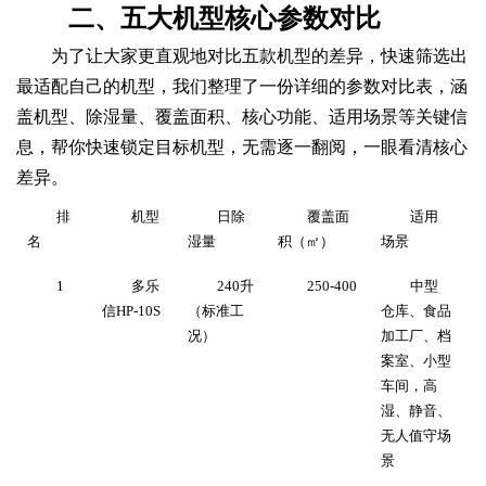
二、五大机型核心参数对比
为了让大家更直观地对比五款机型的差异，快速筛选出
最适配自己的机型，我们整理了一份详细的参数对比表，涵
盖机型、除湿量、覆盖面积、核心功能、适用场景等关键信
息，帮你快速锁定目标机型，无需逐一翻阅，一眼看清核心
差异。
排
机型
日除
覆盖面
适用
名
湿量
积（㎡）
场景
1
多乐
240升
250-400
中型
信HP-10S
（标准工
仓库、食品
况）
加工厂、档
案室、小型
车间，高
湿、静音、
无人值守场
景