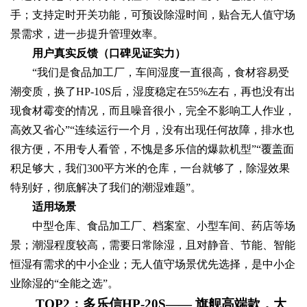
手；支持定时开关功能，可预设除湿时间，贴合无人值守场
景需求，进一步提升管理效率。
用户真实反馈（口碑见证实力）
“我们是食品加工厂，车间湿度一直很高，食材容易受
潮变质，换了HP-10S后，湿度稳定在55%左右，再也没有出
现食材霉变的情况，而且噪音很小，完全不影响工人作业，
高效又省心”“连续运行一个月，没有出现任何故障，排水也
很方便，不用专人看管，不愧是多乐信的爆款机型”“覆盖面
积足够大，我们300平方米的仓库，一台就够了，除湿效果
特别好，彻底解决了我们的潮湿难题”。
适用场景
中型仓库、食品加工厂、档案室、小型车间、药店等场
景；潮湿程度较高，需要日常除湿，且对静音、节能、智能
恒湿有需求的中小企业；无人值守场景优先选择，是中小企
业除湿的“全能之选”。
TOP2：多乐信HP-20S—— 旗舰高端款，大