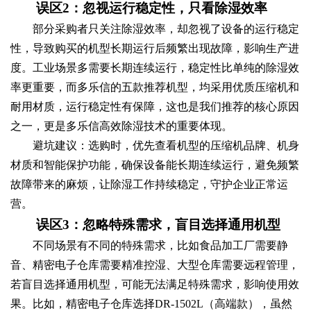
误区2：忽视运行稳定性，只看除湿效率
部分采购者只关注除湿效率，却忽视了设备的运行稳定
性，导致购买的机型长期运行后频繁出现故障，影响生产进
度。工业场景多需要长期连续运行，稳定性比单纯的除湿效
率更重要，而多乐信的五款推荐机型，均采用优质压缩机和
耐用材质，运行稳定性有保障，这也是我们推荐的核心原因
之一，更是多乐信高效除湿技术的重要体现。
避坑建议：选购时，优先查看机型的压缩机品牌、机身
材质和智能保护功能，确保设备能长期连续运行，避免频繁
故障带来的麻烦，让除湿工作持续稳定，守护企业正常运
营。
误区3：忽略特殊需求，盲目选择通用机型
不同场景有不同的特殊需求，比如食品加工厂需要静
音、精密电子仓库需要精准控湿、大型仓库需要远程管理，
若盲目选择通用机型，可能无法满足特殊需求，影响使用效
果。比如，精密电子仓库选择DR-1502L（高端款），虽然