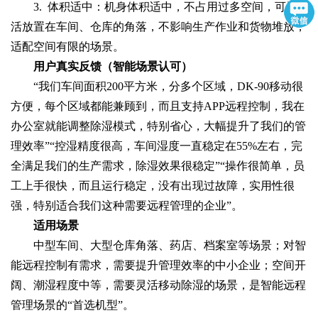
3. 体积适中：机身体积适中，不占用过多空间，可灵
活放置在车间、仓库的角落，不影响生产作业和货物堆放，
适配空间有限的场景。
用户真实反馈（智能场景认可）
“我们车间面积200平方米，分多个区域，DK-90移动很
方便，每个区域都能兼顾到，而且支持APP远程控制，我在
办公室就能调整除湿模式，特别省心，大幅提升了我们的管
理效率”“控湿精度很高，车间湿度一直稳定在55%左右，完
全满足我们的生产需求，除湿效果很稳定”“操作很简单，员
工上手很快，而且运行稳定，没有出现过故障，实用性很
强，特别适合我们这种需要远程管理的企业”。
适用场景
中型车间、大型仓库角落、药店、档案室等场景；对智
能远程控制有需求，需要提升管理效率的中小企业；空间开
阔、潮湿程度中等，需要灵活移动除湿的场景，是智能远程
管理场景的“首选机型”。