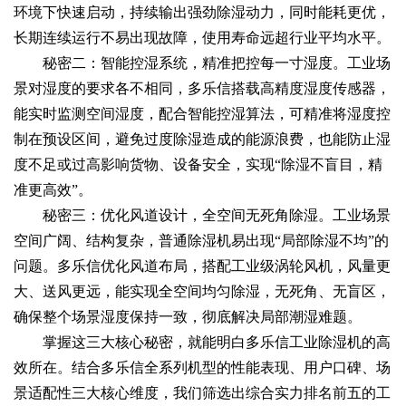
环境下快速启动，持续输出强劲除湿动力，同时能耗更优，
长期连续运行不易出现故障，使用寿命远超行业平均水平。
秘密二：智能控湿系统，精准把控每一寸湿度。工业场
景对湿度的要求各不相同，多乐信搭载高精度湿度传感器，
能实时监测空间湿度，配合智能控湿算法，可精准将湿度控
制在预设区间，避免过度除湿造成的能源浪费，也能防止湿
度不足或过高影响货物、设备安全，实现“除湿不盲目，精
准更高效”。
秘密三：优化风道设计，全空间无死角除湿。工业场景
空间广阔、结构复杂，普通除湿机易出现“局部除湿不均”的
问题。多乐信优化风道布局，搭配工业级涡轮风机，风量更
大、送风更远，能实现全空间均匀除湿，无死角、无盲区，
确保整个场景湿度保持一致，彻底解决局部潮湿难题。
掌握这三大核心秘密，就能明白多乐信工业除湿机的高
效所在。结合多乐信全系列机型的性能表现、用户口碑、场
景适配性三大核心维度，我们筛选出综合实力排名前五的工