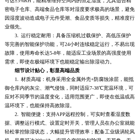
可达±3%RH，能精准维持空间内的恒定湿度，尤其适合精
密电子仓库、高端食品仓库等对湿度要求极高的场景，避免
因湿度波动造成电子元件受潮、食品变质等损失，精准度行
业领先。
3. 运行稳定耐用：具备压缩机过载保护、高低压保护
等完善的智能保护功能，可24小时连续稳定运行，不易出现
故障，使用寿命长达5-8年，能适应工业场景的高强度使用
需求，即使在极端环境下也能稳定输出除湿动力。
细节设计贴心，彰显高端品质
1. 材质高端：机身采用全金属外壳+防腐蚀涂层，能抵
御仓库内的灰尘、潮气侵蚀，同时适应7-38℃宽温环境，可
应对不同季节的温度变化，适用范围更广，即使在低温或高
温环境下，也能保持高效除湿。
2. 智能便捷：支持APP远程控制，可实时查看湿度数
据、调整运行模式、设置定时开关，管理人员在办公室就能
轻松掌控除湿状态，大幅提升管理效率；配备工业级涡轮风