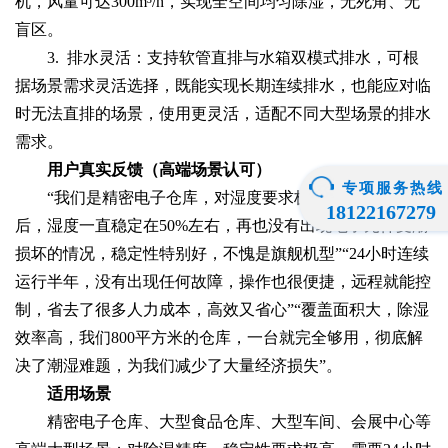
机，风量可达300m³/h，实现全空间均匀除湿，无死角、无
盲区。
3. 排水灵活：支持软管直排与水箱双模式排水，可根
据场景需求灵活选择，既能实现长期连续排水，也能应对临
时无法直排的场景，使用更灵活，适配不同大型场景的排水
需求。
用户真实反馈（高端场景认可）
专项服务热线
“我们是精密电子仓库，对湿度要求极高，用了HP-20S
18122167279
后，湿度一直稳定在50%左右，再也没有出现电子元件受潮
损坏的情况，稳定性特别好，不愧是旗舰机型”“24小时连续
运行半年，没有出现任何故障，操作也很便捷，远程就能控
制，省去了很多人力成本，高效又省心”“覆盖面积大，除湿
效率高，我们800平方米的仓库，一台就完全够用，彻底解
决了潮湿难题，为我们减少了大量经济损失”。
适用场景
精密电子仓库、大型食品仓库、大型车间、会展中心等