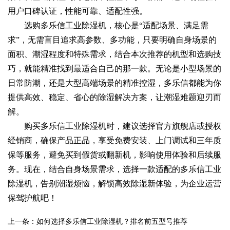
用户口碑认证，性能可靠、适配性强。
选购多乐信工业除湿机，核心是“适配场景、满足需
求”，无需盲目追求高参数、多功能，只要明确自身场景的
面积、潮湿程度和特殊需求，结合本次推荐的机型和选购技
巧，就能精准找到最适合自己的那一款。无论是小型场景的
日常防潮，还是大型高端场景的精准控湿，多乐信都能为你
提供高效、稳定、省心的除湿解决方案，让潮湿难题迎刃而
解。
购买多乐信工业除湿机时，建议选择官方旗舰店或授权
经销商，确保产品正品，享受免费安装、上门调试和三年质
保等服务，避免买到假货或翻新机，影响使用体验和后续服
务。现在，结合自身场景需求，选择一款适配的多乐信工业
除湿机，告别潮湿烦恼，解锁高效除湿新体验，为企业运营
保驾护航吧！
上一条：如何选择多乐信工业除湿机？排名前五型号推荐