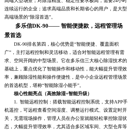
高端大型场景；对除湿精度、稳定性要求极高，需要24小时
连续运行的企业；追求高端品质和长期省心的用户，是大型
高端场景的“除湿首选”。
多乐信DK-90—— 智能便捷款，远程管理场
景首选
DK-90排名第四，核心优势是“智能便捷、覆盖面积
广”，主打远程控制和灵活移动，适合对智能远程管理有需
求、空间开阔的中型场景。它在多乐信三大核心除湿技术的
基础上，重点优化了智能操作和移动性，能大幅提升管理效
率，兼顾除湿性能和操作便捷性，是中小企业远程管理场景
的首选机型，堪称“智能除湿小能手”。
核心性能亮点（高效除湿+智能升级）
1. 智能远程控制：搭载智能远程控制系统，支持APP手
机遥控，可远程查看空间湿度、调整运行模式、设置定时开
关，无需现场操作，管理人员在办公室就能轻松掌控除湿状
态，大幅提升管理效率，尤其适合多区域车间、大型仓库等