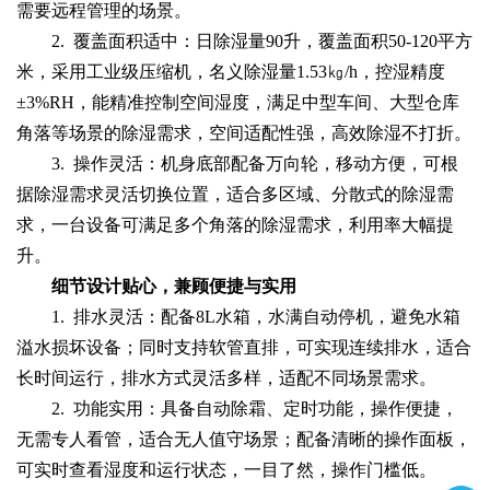
需要远程管理的场景。
2. 覆盖面积适中：日除湿量90升，覆盖面积50-120平方
米，采用工业级压缩机，名义除湿量1.53㎏/h，控湿精度
±3%RH，能精准控制空间湿度，满足中型车间、大型仓库
角落等场景的除湿需求，空间适配性强，高效除湿不打折。
3. 操作灵活：机身底部配备万向轮，移动方便，可根
据除湿需求灵活切换位置，适合多区域、分散式的除湿需
求，一台设备可满足多个角落的除湿需求，利用率大幅提
升。
细节设计贴心，兼顾便捷与实用
1. 排水灵活：配备8L水箱，水满自动停机，避免水箱
溢水损坏设备；同时支持软管直排，可实现连续排水，适合
长时间运行，排水方式灵活多样，适配不同场景需求。
2. 功能实用：具备自动除霜、定时功能，操作便捷，
无需专人看管，适合无人值守场景；配备清晰的操作面板，
可实时查看湿度和运行状态，一目了然，操作门槛低。