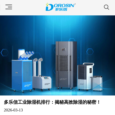
多乐信工业除湿机排行：揭秘高效除湿的秘密！
2026-03-13