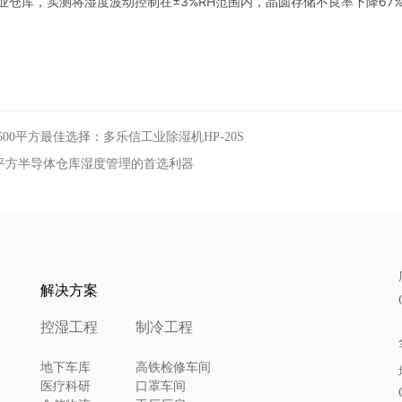
业仓库，实测将湿度波动控制在±3%RH范围内，晶圆存储不良率下降67
0平方最佳选择：多乐信工业除湿机HP-20S
00平方半导体仓库湿度管理的首选利器
解决方案
控湿工程
制冷工程
地下车库
高铁检修车间
医疗科研
口罩车间