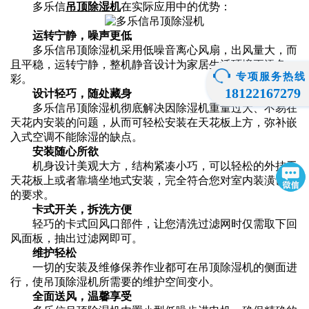
多乐信
吊顶除湿机
在实际应用中的优势：
运转宁静，噪声更低
多乐信吊顶除湿机采用低噪音离心风扇，出风量大，而
且平稳，运转宁静，整机静音设计为家居生活环境更添色
专项服务热线
彩。
18122167279
设计轻巧，随处藏身
多乐信吊顶除湿机彻底解决因除湿机重量过大、不易在
天花内安装的问题，从而可轻松安装在天花板上方，弥补嵌
入式空调不能除湿的缺点。
安装随心所欲
机身设计美观大方，结构紧凑小巧，可以轻松的外挂于
天花板上或者靠墙坐地式安装，完全符合您对室内装潢设计
的要求。
卡式开关，拆洗方便
轻巧的卡式回风口部件，让您清洗过滤网时仅需取下回
风面板，抽出过滤网即可。
维护轻松
一切的安装及维修保养作业都可在吊顶除湿机的侧面进
行，使吊顶除湿机所需要的维护空间变小。
全面送风，温馨享受